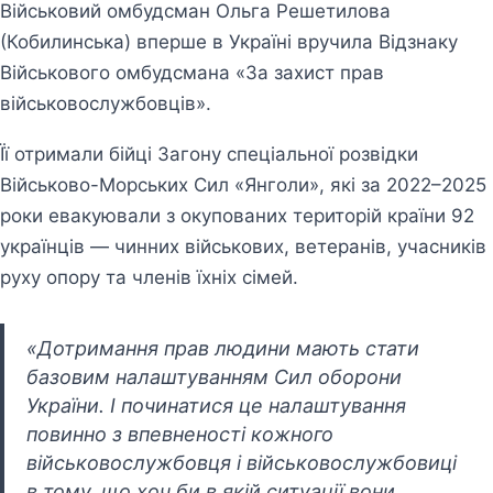
Військовий омбудсман Ольга Решетилова
(Кобилинська) вперше в Україні вручила Відзнаку
Військового омбудсмана «За захист прав
військовослужбовців».
Її отримали бійці Загону спеціальної розвідки
Військово-Морських Сил «Янголи», які за 2022–2025
роки евакуювали з окупованих територій країни 92
українців — чинних військових, ветеранів, учасників
руху опору та членів їхніх сімей.
«Дотримання прав людини мають стати
базовим налаштуванням Сил оборони
України. І починатися це налаштування
повинно з впевненості кожного
військовослужбовця і військовослужбовиці
в тому, що хоч би в якій ситуації вони