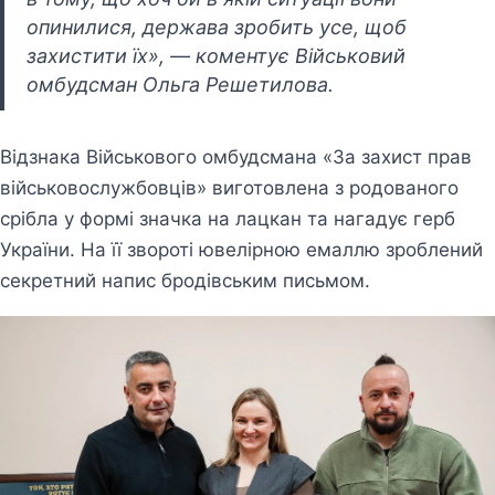
опинилися, держава зробить усе, щоб
захистити їх», — коментує Військовий
омбудсман Ольга Решетилова.
Відзнака Військового омбудсмана «За захист прав
військовослужбовців» виготовлена з родованого
срібла у формі значка на лацкан та нагадує герб
України. На її звороті ювелірною емаллю зроблений
секретний напис бродівським письмом.