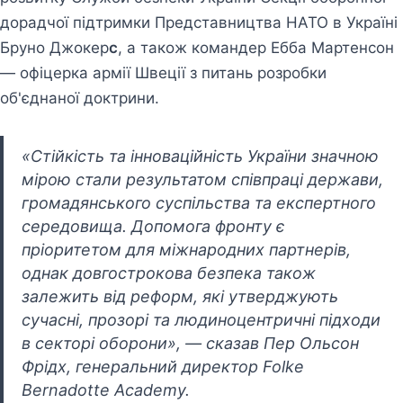
дорадчої підтримки Представництва НАТО в Україні
Бруно Джокер
с
, а також командер Ебба Мартенсон
— офіцерка армії Швеції з питань розробки
об'єднаної доктрини.
«Стійкість та інноваційність України значною
мірою стали результатом співпраці держави,
громадянського суспільства та експертного
середовища. Допомога фронту є
пріоритетом для міжнародних партнерів,
однак довгострокова безпека також
залежить від реформ, які утверджують
сучасні, прозорі та людиноцентричні підходи
в секторі оборони», — сказав Пер Ольсон
Фрідх, генеральний директор Folke
Bernadotte Academy.