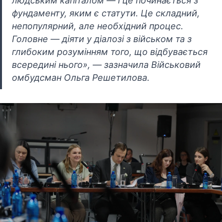
людським капіталом — і це починається з
фундаменту, яким є статути. Це складний,
непопулярний, але необхідний процес.
Головне — діяти у діалозі з військом та з
глибоким розумінням того, що відбувається
всередині нього», — зазначила Військовий
омбудсман Ольга Решетилова.