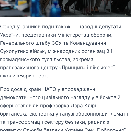
Серед учасників події також — народні депутати
України, представники Міністерства оборони,
Генерального штабу ЗСУ та Командування
Сухопутних військ, міжнародних організацій і
громадянського суспільства, зокрема
правозахисного центру «Принцип» і військової
школи «Боривітер».
Про досвід країн НАТО у впровадженні
демократичного цивільного нагляду у військовій
сфері розповіли професорка Лора Клірі —
британська експертка у галузі оборонної дипломатії
та трансформації сектору безпеки, радник з
розвитку Служби безпеки України Секції оборонної