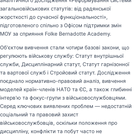
аналітичного дослідження «Реформування системи
загальновійськових статутів: від радянської
жорсткості до сучасної функціональності»,
підготовленого спільно з Офісом підтримки змін
МОУ за сприяння Folke Bernadotte Academy.
Об'єктом вивчення стали чотири базові закони, що
регулюють військову службу: Статут внутрішньої
служби, Дисциплінарний статут, Статут гарнізонної
та вартової служб і Стройовий статут. Дослідження
поєднало нормативно-правовий аналіз, вивчення
моделей країн-членів НАТО та ЄС, а також глибинні
інтерв'ю та фокус-групи з військовослужбовцями.
Серед ключових виявлених проблем — недостатній
соціальний та правовий захист
військовослужбовців, оскільки положення про
дисципліну, конфлікти та побут часто не